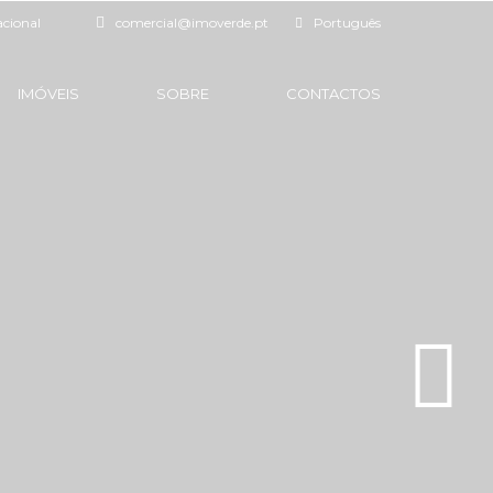
acional
comercial@imoverde.pt
Português
IMÓVEIS
SOBRE
CONTACTOS