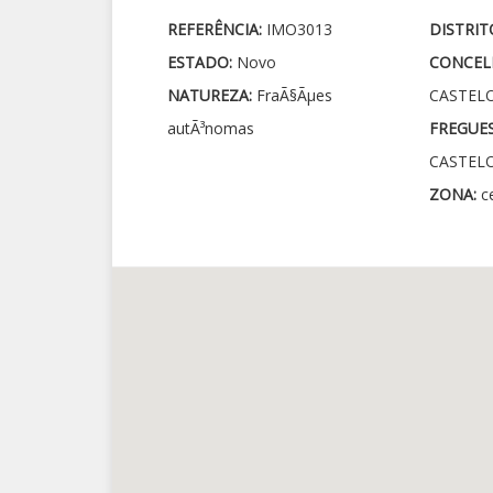
REFERÊNCIA:
IMO3013
DISTRIT
ESTADO:
Novo
CONCEL
NATUREZA:
FraÃ§Ãµes
CASTEL
autÃ³nomas
FREGUES
CASTEL
ZONA:
c